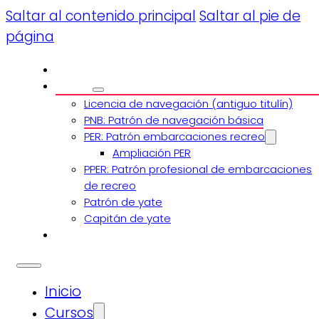
Saltar al contenido principal
Saltar al pie de
página
Inicio
Cursos
Licencia de navegación (antiguo titulín)
PNB: Patrón de navegación básica
PER: Patrón embarcaciones recreo
Ampliación PER
PPER: Patrón profesional de embarcaciones
de recreo
Patrón de yate
Capitán de yate
Blog
Inicio
Cursos