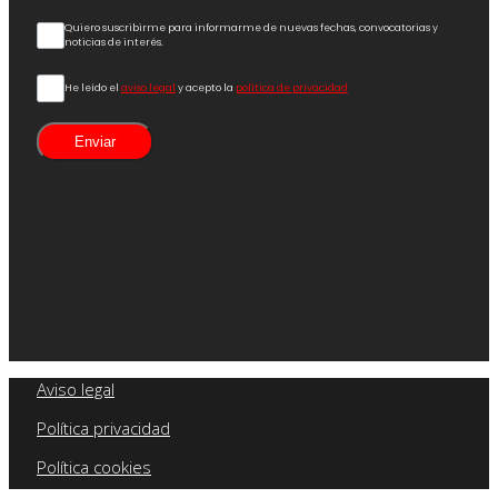
Quiero suscribirme para informarme de nuevas fechas, convocatorias y
noticias de interés.
He leído el
aviso legal
y acepto la
política de privacidad
Enviar
Aviso legal
Política privacidad
Política cookies