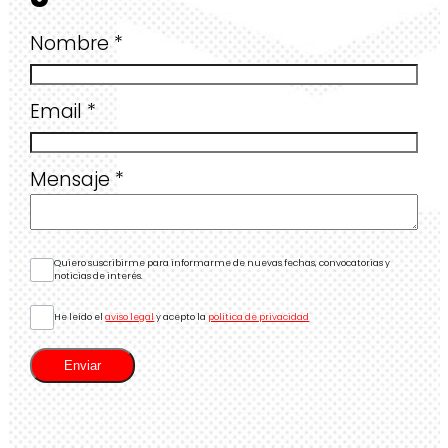
Nombre
*
Email
*
Mensaje
*
Quiero suscribirme para informarme de nuevas fechas, convocatorias y
noticias de interés.
He leído el
aviso legal
y acepto la
política de privacidad
Enviar