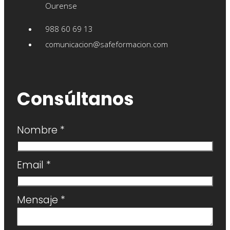
Ourense
988 60 69 13
comunicacion@safeformacion.com
Consúltanos
Nombre
*
Email
*
Mensaje
*