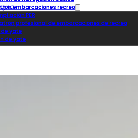
página
atrón embarcaciones recreo
pliación PER
Patrón profesional de embarcaciones de recreo
 de yate
n de yate
ia de navegación (antiguo titulín)
atrón de navegación básica
atrón embarcaciones recreo
pliación PER
Patrón profesional de embarcaciones de recreo
 de yate
n de yate