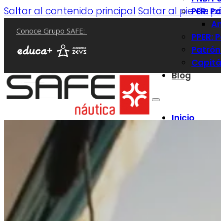
Saltar al contenido principal
Saltar al pie de 
PER: P
Am
Conoce Grupo SAFE:
PPER: 
Patrón
Capitá
Blog
Inicio
Cursos
Licenc
PNB: P
PER: P
Am
PPER: 
Patrón
Capitá