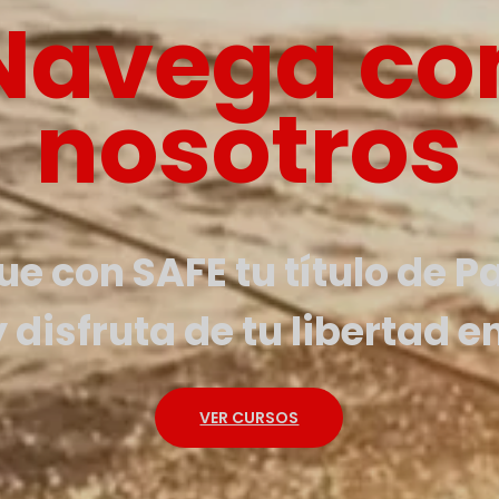
Navega co
nosotros
e con SAFE tu título de P
 disfruta de tu libertad e
VER CURSOS