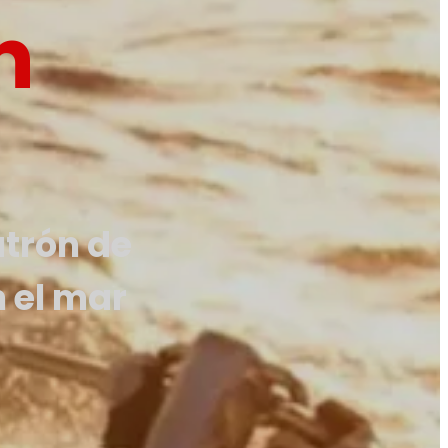
n
atrón de
n el mar