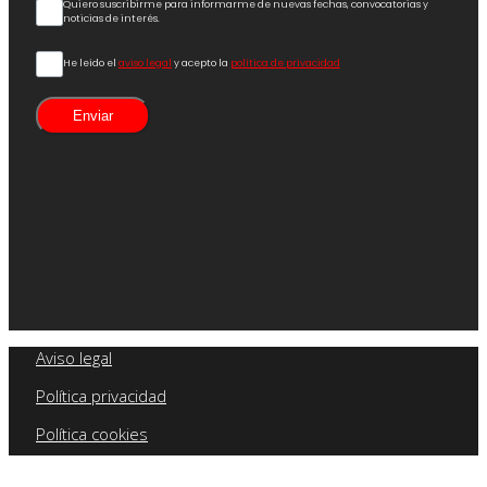
Quiero suscribirme para informarme de nuevas fechas, convocatorias y
noticias de interés.
He leído el
aviso legal
y acepto la
política de privacidad
Enviar
Aviso legal
Política privacidad
Política cookies
SAFE Naútica 2025