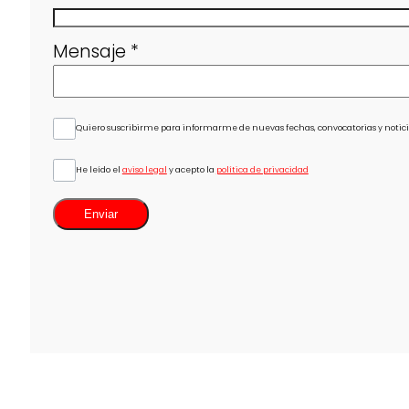
Mensaje
*
Quiero suscribirme para informarme de nuevas fechas, convocatorias y noticia
He leído el
aviso legal
y acepto la
política de privacidad
Enviar