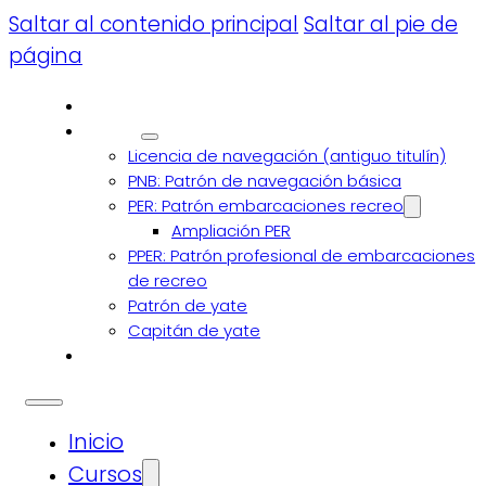
Saltar al contenido principal
Saltar al pie de
página
Inicio
Cursos
Licencia de navegación (antiguo titulín)
PNB: Patrón de navegación básica
PER: Patrón embarcaciones recreo
Ampliación PER
PPER: Patrón profesional de embarcaciones
de recreo
Patrón de yate
Capitán de yate
Blog
Inicio
Cursos