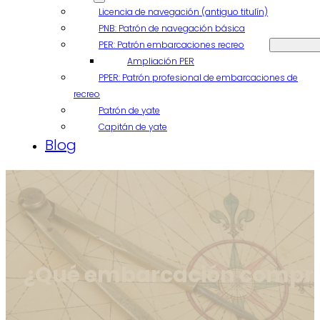
Licencia de navegación (antiguo titulín)
PNB: Patrón de navegación básica
PER: Patrón embarcaciones recreo
Ampliación PER
PPER: Patrón profesional de embarcaciones de
recreo
Patrón de yate
Capitán de yate
Blog
¿Qué embarcación comprar 