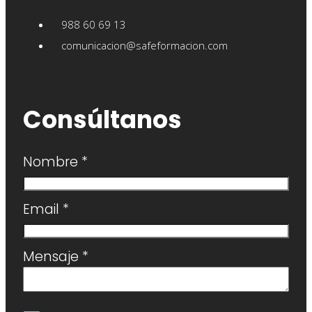
988 60 69 13
comunicacion@safeformacion.com
Consúltanos
Nombre
*
Email
*
Mensaje
*